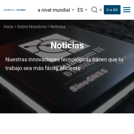
<
a nivel mundial
ES
Ir a AG
Inicio
>
Sobre Nosotros
>
Noticias
Noticias
Nuestras innovaciones tecnológicas hacen que tu
trabajo sea más fácil y eficiente
Noticias