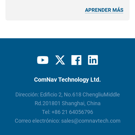
APRENDER MÁS
ComNav Technology Ltd.
Dirección: Edificio 2, No.618 ChengliuMiddle
Rd.201801 Shanghai, China
Tel:
+86 21 64056796
Correo electrónico:
sales@comnavtech.com