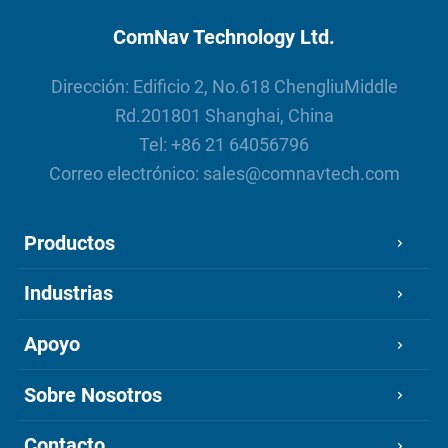
diseñado específicamente
para levantamientos
ComNav Technology Ltd.
topográficos, marinos,
agrícolas, control de
Dirección: Edificio 2, No.618 ChengliuMiddle
máquinas y SIG.
Rd.201801 Shanghai, China
Tel:
+86 21 64056796
Correo electrónico:
sales@comnavtech.com
Productos
Industrias
Apoyo
Sobre Nosotros
Contacto