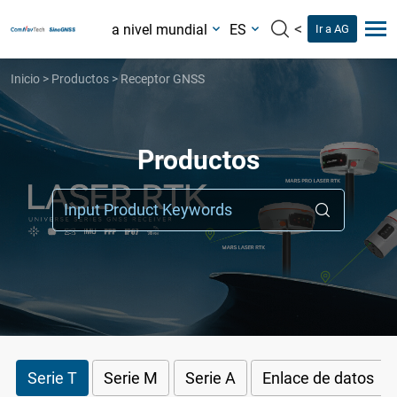
<
a nivel mundial
ES
Ir a AG
Inicio
>
Productos
>
Receptor GNSS
Productos
N
Serie T
Serie M
Serie A
Enlace de datos