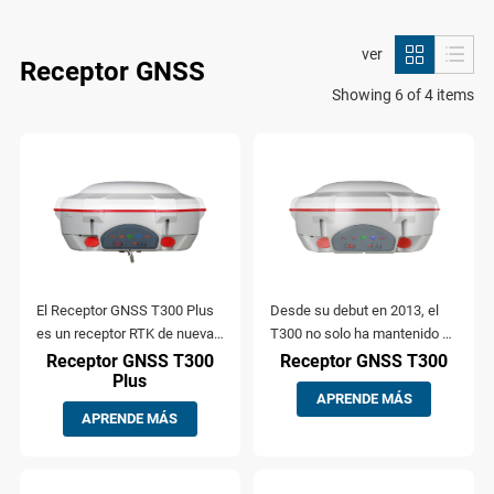
ver
Receptor GNSS
Showing 6 of 4 items
El Receptor GNSS T300 Plus
Desde su debut en 2013, el
es un receptor RTK de nueva
T300 no solo ha mantenido su
generación que cuenta con
diseño icónico, sino que
Receptor GNSS T300
Receptor GNSS T300
Plus
seguimiento de
también ha evolucionado
APRENDE MÁS
constelaciones completas,
constantemente para
APRENDE MÁS
compensación de inclinación
mantenerse a la vanguardia
de hasta 120° y un flujo de
de la tecnología GNSS.
trabajo sencillo con el