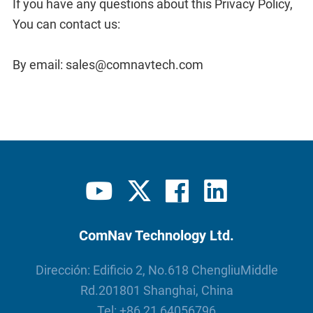
If you have any questions about this Privacy Policy,
You can contact us:
By email: sales@comnavtech.com
ComNav Technology Ltd.
Dirección: Edificio 2, No.618 ChengliuMiddle
Rd.201801 Shanghai, China
Tel:
+86 21 64056796