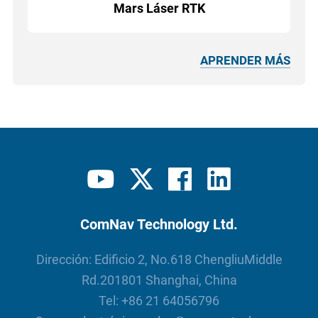
Mars Láser RTK
APRENDER MÁS
ComNav Technology Ltd.
Dirección: Edificio 2, No.618 ChengliuMiddle
Rd.201801 Shanghai, China
Tel:
+86 21 64056796