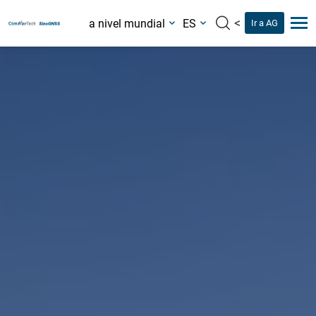
<
a nivel mundial
ES
Ir a AG