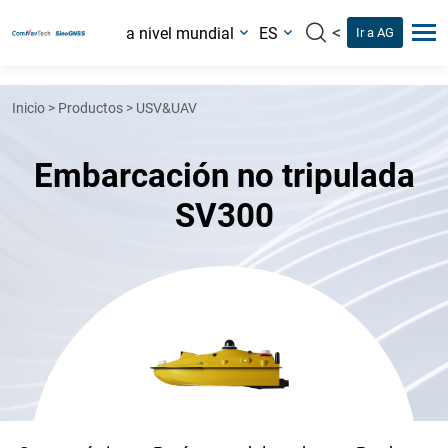
<
a nivel mundial
ES
Ir a AG
Inicio
>
Productos
>
USV&UAV
Embarcación no tripulada
SV300