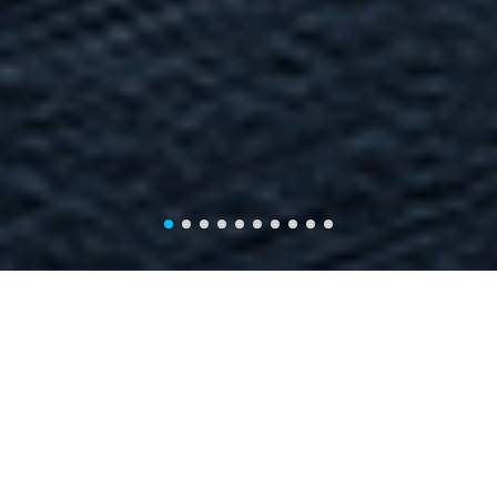
Produits
Récepteur GNSS
Série Univers Laser RTK
Série N