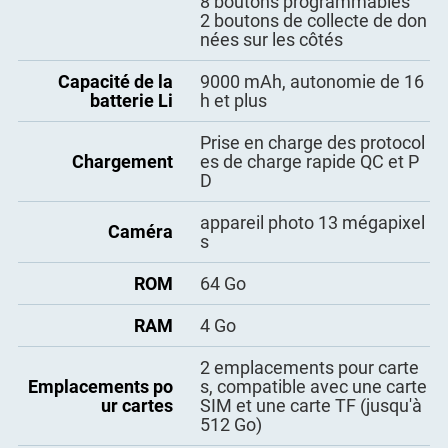
8 boutons programmables
2 boutons de collecte de don
Chargeur rapide
nées sur les côtés
1
QC
Capacité de la
9000 mAh, autonomie de 16
câble USB
1
batterie Li
h et plus
Dragonne
1
Prise en charge des protocol
Chargement
es de charge rapide QC et P
Batterie
1
D
Fiche de guide de
appareil photo 13 mégapixel
1
Caméra
démarrage rapide
s
ROM
64 Go
RAM
4 Go
2 emplacements pour carte
Emplacements po
s, compatible avec une carte
ur cartes
SIM et une carte TF (jusqu'à
512 Go)