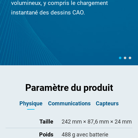
volumineux, y compris le chargement
instantané des dessins CAO.
Paramètre du produit
Physique
Communications
Capteurs
Capteur d'accéléra
Taille
242 mm × 87,6 mm × 24 mm
802.11a/b/g/n/ac, double ba
tion (Support 3 axe
WIFI
nde 2,4G + 5G, prise en char
Oui
s)
ge de l'itinérance rapide
Poids
488 g avec batterie