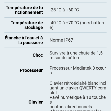
Capteur gyroscopi
BT5.1 avec compatibilité des
Température de fo
Bluetooth
Oui
-25 °C à +60 °C
que
cendante
nctionnement
Capteur de
Prise en charge OTG, confor
Température de
-40 °C à +70 °C (hors batteri
Oui
lumière
me aux normes ESD (contac
stockage
e)
t ±8 KV, air ±15 KV), EOS (VB
Type C
US ±500 V, VBAT ±300 V), OV
NFC
Oui
Étanche à l'eau et à
Norme IP67
P (10,5 V, tension de tenue C
la poussière
C du tube de surtension sup
Boussole électroni
érieure à 24 V)
que, GPS/BeiDou/
Survivre à une chute de 1,5
Choc
Galileo/GLONASS/
m sur du béton
13,56 MHz, plage de lecture
QZSS/AGPS
Oui
NFC
20 mm - 50 mm, protocoles I
(SNR cible ≥ 39 dB
Processeur Mediatek 8 cœur
SO14443A/14443B/15693
Processeur
au niveau du signa
s
l - 130 dBm)
GSM: B2/B3/B5/B8
Clavier rétroéclairé blanc incl
WCDMA: B1/B2/B4/B5/B8
uant un clavier QWERTY com
TDD-LTE: B34/B38/B39/B40/
plet
4G
B41
Pavé numérique à 10 touche
FDD-LTE: B1/B2/B3/B4/B5/B
Clavier
s
7/B8/B12/ B17/B19/B20/B2
boutons directionnels
5/B28A/B28B