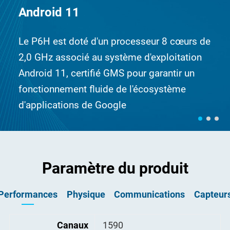
Android 11
Le P6H est doté d'un processeur 8 cœurs de
2,0 GHz associé au système d'exploitation
Android 11, certifié GMS pour garantir un
fonctionnement fluide de l'écosystème
d'applications de Google
Paramètre du produit
Performances
Physique
Communications
Capteur
Capteur G
Canaux
Taille
WIFI
1590
165,5*81,6*29,1mm
IEEE 802.11 a/b/g/n/ac 2,4
Oui