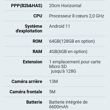
travail
PPP(B2b&HAS)
20cm Horizontal
Température de
-30°C~70°C
CPU
Processeur 8 cœurs 2,0 GHz
stockage
Système
Android 11
Étanche et
IP67
d'exploitation
résistant à la
poussière
ROM
64GB(128GB en option)
Test de chute
Résiste à une chute de 1,2 m
RAM
4GB(6GB en option)
Protection
Décharge d'air ± 15kV
Extension
1 emplacement pour carte
électrostatique
Décharge de contact ± 8kV
Micro SD
jusqu'à 128G
Humidité
95% sans condensation
Caméra arrière
13M
Caméra frontale
5M
Batterie
Batterie intégrée de
6600mAh