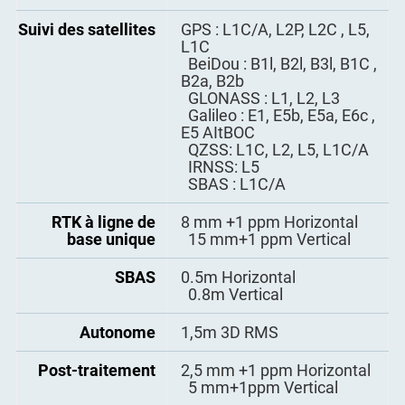
GHz/5 GHz
Suivi des satellites
Magnétomètre
LCD
GPS : L1C/A, L2P, L2C , L5,
Écran HD 6"
Oui
Carte SIM
L1C
Résolution 2160*1080
2 emplacements pour carte
BeiDou : B1l, B2l, B3l, B1C ,
Nano-SIM
Capteurs de
Oui
B2a, B2b
Double SIM et double veille
Écran tactile
détection de
Capacitif muti-touch, 5
GLONASS : L1, L2, L3
lumière
points
Galileo : E1, E5b, E5a, E6c ,
Réseau
FDD-LTE B1/B3/B5/B7/B8
E5 AItBOC
TDD-4TE 838/B39/B40/B41
Flash
Oui
QZSS: L1C, L2, L5, L1C/A
TDSCDMA B34/B39
IRNSS: L5
WCDMA B1/B2/B5/B8
Microphone
Oui
SBAS : L1C/A
GSM B2/B3/B5/B8
CDMA 1x/CDMA2000
Haut-parleur
Double stéréo avant
RTK à ligne de
8 mm +1 ppm Horizontal
BCO/BC1
90dB±3dB(à 10cm)
base unique
15 mm+1 ppm Vertical
Bluetooth
BT 5.0 BLE
Poids
310g
SBAS
0.5m Horizontal
0.8m Vertical
USB
Type C, prise en charge OTG
Chargement
Charge rapide
Autonome
1,5m 3D RMS
Interface externe
USB, OTG
Clavier
4*Doer 1*ACCUEIL
1*Retour, 1*Position
Post-traitement
2,5 mm +1 ppm Horizontal
5 mm+1ppm Vertical
Température de
-20°C~55°C