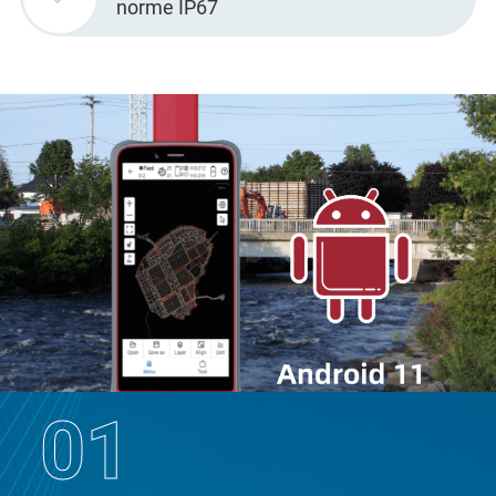
norme IP67
01