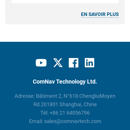
EN SAVOIR PLUS
ComNav Technology Ltd.
Adresse: Bâtiment 2, N°618 ChengliuMoyen
Rd.201801 Shanghai, Chine
Tél:
+86 21 64056796
Email:
sales@comnavtech.com