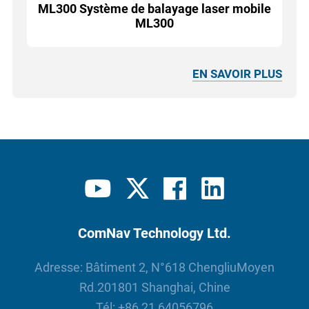
ML300 Système de balayage laser mobile
ML300
EN SAVOIR PLUS
ComNav Technology Ltd.
Adresse: Bâtiment 2, N°618 ChengliuMoyen
Rd.201801 Shanghai, Chine
Tél:
+86 21 64056796