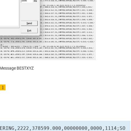
 Message BESTXYZ
e 1
ERING,2222,378599.000,00000000,0000,1114;SO