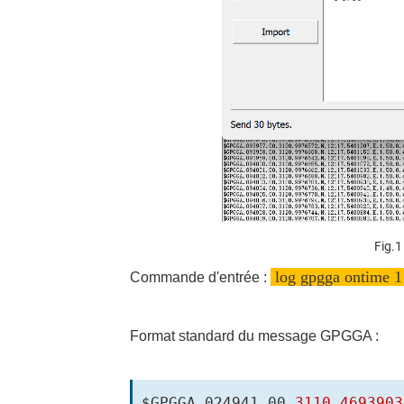
Fig.
log gpgga ontime 
Commande d'entrée :
Format standard du message GPGGA :
$GPGGA,024941.00,
3110.4693903