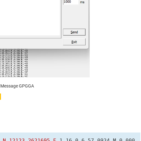
1 Message GPGGA
1
,N,12123.2621695,E
,1,16,0.6,57.0924,M,0.000